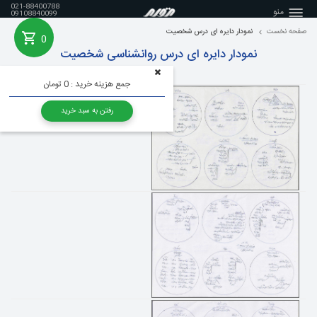
021-88400788
منو
09108840099
صفحه نخست
نمودار دایره ای درس شخصیت
0
خانه
نمودار دایره ای درس روانشناسی شخصیت
جمع هزینه خرید :
0 تومان
رفتن به سبد خرید