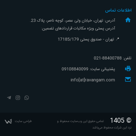
اطلاعات تماس
آدرس: تهران، خیابان ولی عصر، کوچه ناصر، پلاک 23.
آدرس پستی ویژه مکاتبات قراردادهای تضمین:
📍 تهران - صندوق پستی 17185/179
تلفن:
88400788-021
پشتیبانی سایت: 09108840099
info[at]ravangam.com
© 1405
‌تمامی حقوق این وب‌سایت محفوظ و
طراحی سایت
نزد این شرکت محفوظ می‌باشد