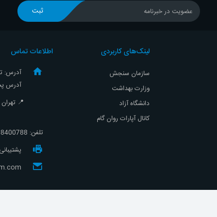
ثبت
عضویت در خبرنامه
لینک‌های کاربردی
اطلاعات تماس
آدرس: تهر
سازمان سنجش
آدرس پست
وزارت بهداشت
📍 تهران - ص
دانشگاه آزاد
کانال آپارات روان گام
تلفن:
8400788-021
پشتیبانی سایت
gam.com