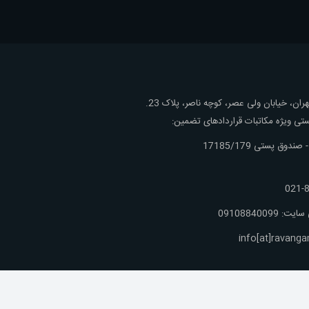
ان، خیابان ولی عصر، کوچه ناصر، پلاک 23.
ی ویژه مکاتبات قراردادهای تضمین:
ندوق پستی 17185/179
8
: 09108840099
info[at]ravan