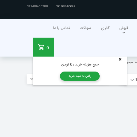
021-88400788
09108840099
قبولی
گالری
سوالات
تماس با ما
0
شد مجموعه روانشناسی
جمع هزینه خرید :
0 تومان
رفتن به سبد خرید
مقاله ها