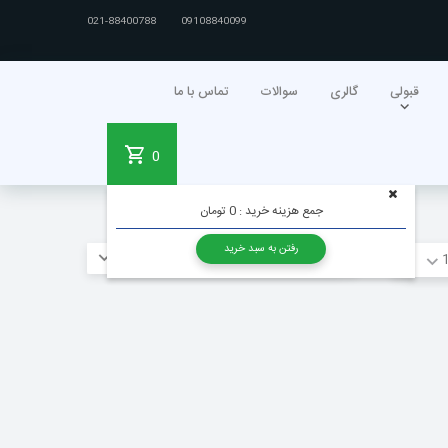
021-88400788
09108840099
قبولی
گالری
سوالات
تماس با ما
0
جمع هزینه خرید :
0 تومان
رفتن به سبد خرید
مقاله ها