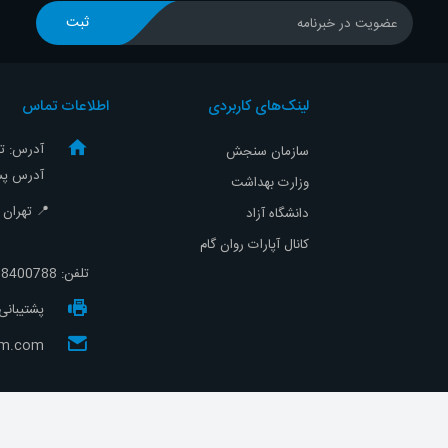
ثبت
عضویت در خبرنامه
لینک‌های کاربردی
اطلاعات تماس
آدرس: تهر
سازمان سنجش
آدرس پست
وزارت بهداشت
📍 تهران - ص
دانشگاه آزاد
کانال آپارات روان گام
تلفن:
8400788-021
پشتیبانی سایت
gam.com