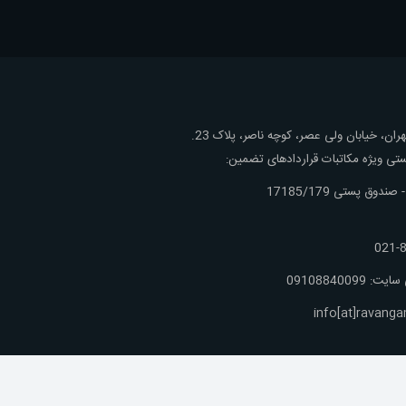
ان، خیابان ولی عصر، کوچه ناصر، پلاک 23.
ی ویژه مکاتبات قراردادهای تضمین:
ندوق پستی 17185/179
8
: 09108840099
info[at]ravan