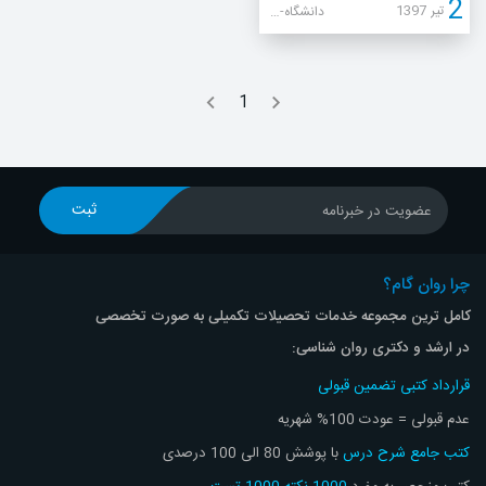
2
تیر
1397
دانشگاه-های-پذیرنده-دکتری دانشگاه آزاد
ثبت نام
جستجو
1
ثبت
عضویت در خبرنامه
چرا روان گام؟
کامل ترین مجموعه خدمات تحصیلات تکمیلی به صورت تخصصی
در ارشد و دکتری روان شناسی:
قرارداد کتبی تضمین قبولی
عدم قبولی = عودت 100% شهریه
کتب جامع شرح درس
با پوشش 80 الی 100 درصدی