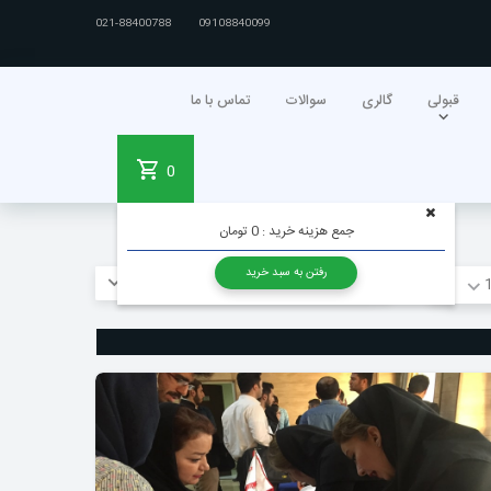
021-88400788
09108840099
قبولی
گالری
سوالات
تماس با ما
0
جمع هزینه خرید :
0 تومان
رفتن به سبد خرید
دسته بندی تصاویر