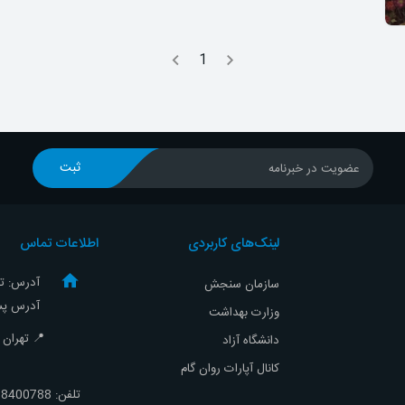
1
ثبت
عضویت در خبرنامه
لینک‌های کاربردی
اطلاعات تماس
آدرس: تهر
سازمان سنجش
آدرس پست
وزارت بهداشت
📍 تهران - ص
دانشگاه آزاد
کانال آپارات روان گام
تلفن:
8400788-021