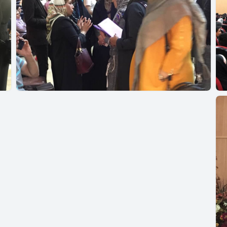
همایش بزرگ روانگام
ث
شر