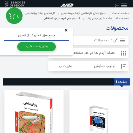
021-88400788
منو
09108840099
صفحه نخست
منابع کنکور کارشناسی ارشد روانشناسی
کارشناسی ارشد روانشناسی
0
خانه
مجموعه کتب جامع شرح درس ارشد
کتب جامع شرح درس استثنایی
محصولات
جمع هزینه خرید :
0 تومان
گروه محصولات
رفتن به سبد خرید
تعداد آیتم ها در هر صفحه
ترتیب نمایش
صفحه
1