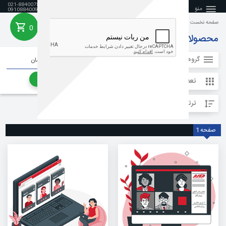
021-88400788
منو
09108840099
صفحه نخست
کلاس آنلاین آزمون دکتری روان شناسی
0
خانه
محصولات
گروه محصولات
جمع هزینه خرید :
0 تومان
رفتن به سبد خرید
تعداد آیتم ها در هر صفحه
ترتیب نمایش
صفحه
1