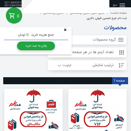
021-88400788
منو
09108840099
صفحه نخست
منابع کنکور دکتری روانشناسی
دکتری روانشناسی
0
خانه
ثبت نام طرح تضمین قبولی دکتری
محصولات
جمع هزینه خرید :
0 تومان
گروه محصولات
رفتن به سبد خرید
تعداد آیتم ها در هر صفحه
ترتیب نمایش
صفحه
1