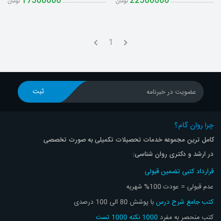
17500000
22500000
تومان
تومان
1
ثبت
عضویت در خبرنامه
چرا روان گام؟
کامل ترین مجموعه خدمات تحصیلات تکمیلی به صورت تخصصی
در ارشد و دکتری روان شناسی:
قرارداد کتبی تضمین قبولی
عدم قبولی = عودت 100% شهریه
کتب جامع شرح درس
با پوشش 80 الی 100 درصدی
کتب منحصر به مفرد
1000 نکته 1000 تست