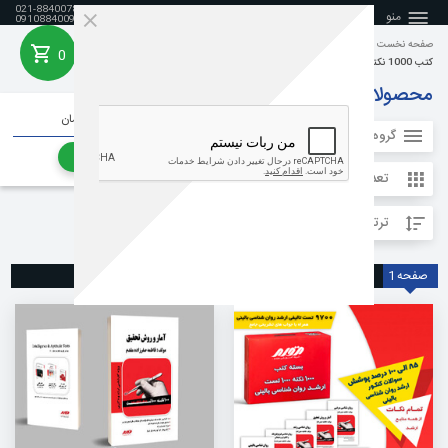
021-88400788
منو
09108840099
صفحه نخست
منابع کنکور کارشناسی ارشد روانشناسی
کارشناسی ارشد روانشناسی
0
خانه
کتب 1000 نکته 1000 تست ارشد
محصولات
جمع هزینه خرید :
0 تومان
گروه محصولات
رفتن به سبد خرید
تعداد آیتم ها در هر صفحه
ترتیب نمایش
صفحه
1