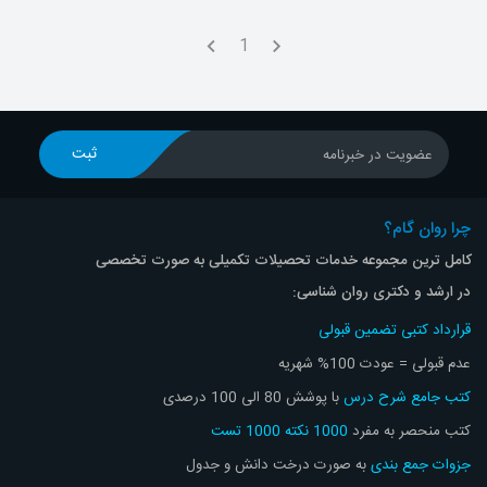
1
ثبت
عضویت در خبرنامه
چرا روان گام؟
کامل ترین مجموعه خدمات تحصیلات تکمیلی به صورت تخصصی
در ارشد و دکتری روان شناسی:
قرارداد کتبی تضمین قبولی
عدم قبولی = عودت 100% شهریه
کتب جامع شرح درس
با پوشش 80 الی 100 درصدی
کتب منحصر به مفرد
1000 نکته 1000 تست
جزوات جمع بندی
به صورت درخت دانش و جدول