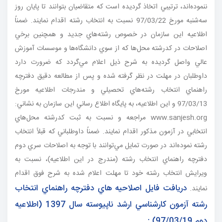
ننموده‌اند، ترتيبي اتخاذ گرديده است كه متقاضيان بتوانند تا پايان روز
سه‌شنبه مورخ 97/03/22 نسبت به انتخاب رشته اقدام نمايند.
ضمناً
اطلاعيه اين سازمان در خصوص رشته‌هاي جديد و همچنين برخي
اصلاحات در كدرشته‌ محل‌ها كه از سوي دانشگاه‌ها و موسسات آموزش
عالي واصل گرديده به شرح ذيل اعلام مي‌گردد كه ضرورت دارد
داوطلبان در مهلت در نظر گرفته شده و پس از مطالعه دقيق دفترچه
راهنماي انتخاب رشته‌هاي تحصيلي و مندرجات اطلاعيه مورخ
97/03/13 و اين اطلاعيه، به پايگاه اطلاع رساني اين سازمان به نشاني:
www.sanjesh.org مراجعه و نسبت به ثبت كدرشته محل‌هاي
انتخابي در آزمون مذكور اقدام نمايند.
ضمناً داوطلباني كه قبلاً انتخاب
رشته نموده‌اند در صورت تمايل مي‌توانند با توجه به اصلاحات سري دوم
دفترچه راهنماي انتخاب رشته (مندرج در اين اطلاعيه)، نسبت به
ويرايش انتخاب رشته خود تا مهلت اعلام شده به شرح فوق اقدام
دريافت فايل اصلاحيه هاي دفترچه راهنماي انتخاب
نمايند.
رشته آزمون كارشناسي ارشد ناپيوسته سال 1397 (اطلاعيه
دوم 97/03/19) :